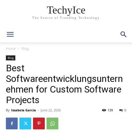
TechyIce
The Source of Trending Technology
Home
Blog
Blog
Best
Softwareentwicklungsuntern
ehmen for Custom Software
Projects
By
Issabela Garcia
-
June 22, 2026
139
0